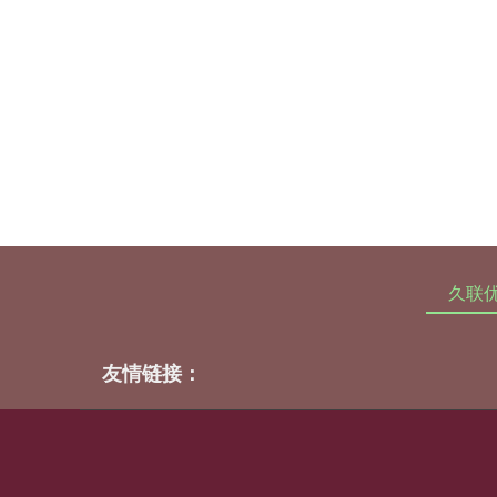
久联
友情链接：