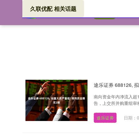
久联优配 相关话题
久联
首页
途乐证券 688126
南向资金年内净流入超
告，上交所并购重组审核委
途乐证券
日期：0