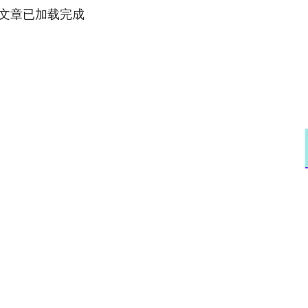
文章已加载完成
沪深300
4694.44
.42%
43.13
0.93%