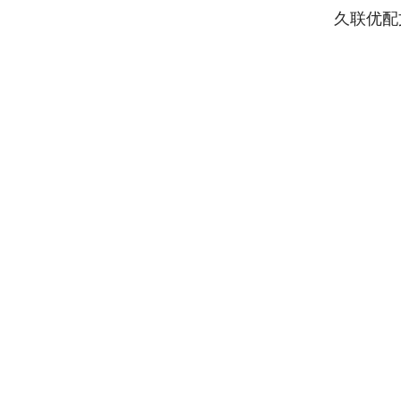
久联优配
深证成指
14311.01
.68
1.02%
200.89
1