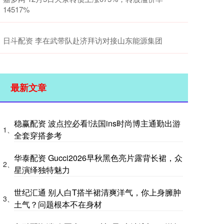
14517%
日斗配资 李在武带队赴济拜访对接山东能源集团
最新文章
稳赢配资 波点控必看!法国ins时尚博主通勤出游
1、
全套穿搭参考
华泰配资 Gucci2026早秋黑色亮片露背长裙，众
2、
星演绎独特魅力
世纪汇通 别人白T搭半裙清爽洋气，你上身臃肿
3、
土气？问题根本不在身材