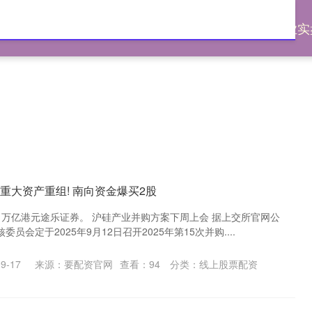
优配
线上股票配资
实盘杠杆配资平台
专业实
, 拟重大资产重组! 南向资金爆买2股
1万亿港元途乐证券。 沪硅产业并购方案下周上会 据上交所官网公
员会定于2025年9月12日召开2025年第15次并购....
9-17
来源：要配资官网
查看：
94
分类：
线上股票配资