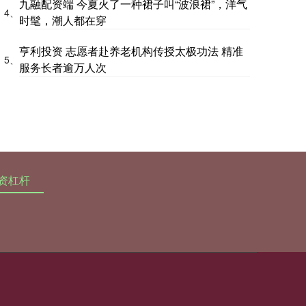
九融配资端 今夏火了一种裙子叫“波浪裙”，洋气
4、
时髦，潮人都在穿
亨利投资 志愿者赴养老机构传授太极功法 精准
5、
服务长者逾万人次
资杠杆