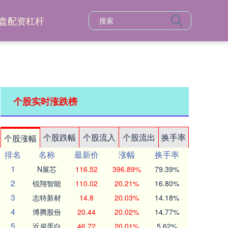
盘配资杠杆
个股实时涨跌榜
个股跌幅
个股流入
个股流出
换手率
个股涨幅
排名
名称
最新价
涨幅
换手率
1
N展芯
116.52
396.89%
79.39%
2
锐翔智能
110.02
20.21%
16.80%
3
志特新材
14.8
20.03%
14.18%
4
博腾股份
20.44
20.02%
14.77%
5
近岸蛋白
46.72
20.01%
5.62%