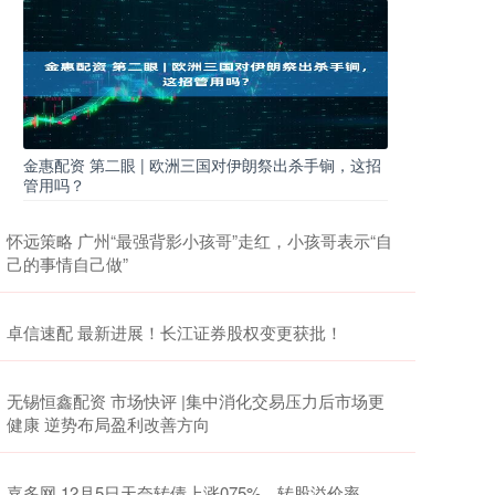
金惠配资 第二眼 | 欧洲三国对伊朗祭出杀手锏，这招
管用吗？
怀远策略 广州“最强背影小孩哥”走红，小孩哥表示“自
己的事情自己做”
卓信速配 最新进展！长江证券股权变更获批！
无锡恒鑫配资 市场快评 |集中消化交易压力后市场更
健康 逆势布局盈利改善方向
嘉多网 12月5日天奈转债上涨075%，转股溢价率