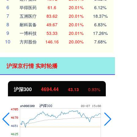
6
毕得医药
61.6
20.01%
6.12%
7
五洲医疗
83.62
20.01%
18.37%
8
耐科装备
49.67
20.01%
6.83%
9
一博科技
53.33
20.01%
17.26%
10
方邦股份
146.16
20.00%
7.68%
沪深京行情 实时轮播
北证50
1134.24
创
11.37
1.01%