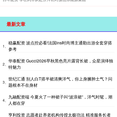
最新文章
稳赢配资 波点控必看!法国ins时尚博主通勤出游全套穿搭
1、
参考
华泰配资 Gucci2026早秋黑色亮片露背长裙，众星演绎独
2、
特魅力
世纪汇通 别人白T搭半裙清爽洋气，你上身臃肿土气？问
3、
题根本不在身材
九融配资端 今夏火了一种裙子叫“波浪裙”，洋气时髦，潮
4、
人都在穿
亨利投资 志愿者赴养老机构传授太极功法 精准服务长者