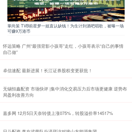
掌尚策 TVB前星梦一姐直认缺钱！为生计到酒吧唱歌，被曝一场
可赚9万港币
怀远策略 广州“最强背影小孩哥”走红，小孩哥表示“自己的事情
自己做”
卓信速配 最新进展！长江证券股权变更获批！
无锡恒鑫配资 市场快评 |集中消化交易压力后市场更健康 逆势布
局盈利改善方向
嘉多网 12月5日天奈转债上涨075%，转股溢价率14517%
日斗配资 李在武带队赴济拜访对接山东能源集团