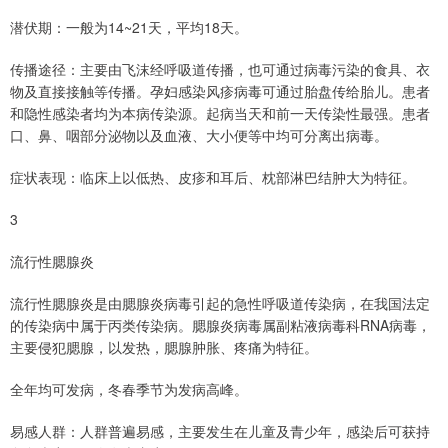
潜伏期：一般为14~21天，平均18天。
传播途径：主要由飞沫经呼吸道传播，也可通过病毒污染的食具、衣
物及直接接触等传播。孕妇感染风疹病毒可通过胎盘传给胎儿。患者
和隐性感染者均为本病传染源。起病当天和前一天传染性最强。患者
口、鼻、咽部分泌物以及血液、大小便等中均可分离出病毒。
症状表现：临床上以低热、皮疹和耳后、枕部淋巴结肿大为特征。
3
流行性腮腺炎
流行性腮腺炎是由腮腺炎病毒引起的急性呼吸道传染病，在我国法定
的传染病中属于丙类传染病。腮腺炎病毒属副粘液病毒科RNA病毒，
主要侵犯腮腺，以发热，腮腺肿胀、疼痛为特征。
全年均可发病，冬春季节为发病高峰。
易感人群：人群普遍易感，主要发生在儿童及青少年，感染后可获持