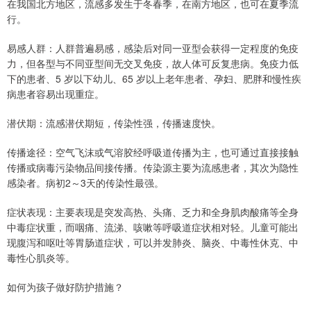
在我国北方地区，流感多发生于冬春季，在南方地区，也可在夏季流
行。
易感人群：人群普遍易感，感染后对同一亚型会获得一定程度的免疫
力，但各型与不同亚型间无交叉免疫，故人体可反复患病。免疫力低
下的患者、5 岁以下幼儿、65 岁以上老年患者、孕妇、肥胖和慢性疾
病患者容易出现重症。
潜伏期：流感潜伏期短，传染性强，传播速度快。
传播途径：空气飞沫或气溶胶经呼吸道传播为主，也可通过直接接触
传播或病毒污染物品间接传播。传染源主要为流感患者，其次为隐性
感染者。病初2～3天的传染性最强。
症状表现：主要表现是突发高热、头痛、乏力和全身肌肉酸痛等全身
中毒症状重，而咽痛、流涕、咳嗽等呼吸道症状相对轻。儿童可能出
现腹泻和呕吐等胃肠道症状，可以并发肺炎、脑炎、中毒性休克、中
毒性心肌炎等。
如何为孩子做好防护措施？