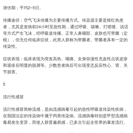
潜伏期：平均2~5日。
传播途径：空气飞沫传播为主要传播方式。传染源主要是猩红热患
者，尤其是发病前24小时至急性期，通过呼吸、咳嗽、打喷嚏、说话
等方式产生飞沫，经呼吸道传播。正常人鼻咽部、皮肤也可带菌（定
植），但无任何临床症状，此类人群称为带菌者。带菌者具有一定的
传染性。
症状表现：临床表现为突发高热、咽痛、全身弥漫性充血性点状皮疹
和退疹后明显的脱屑等。少数患者病后可出现变态反应性心、肾、关
节损害。
5
流行性感冒
流行性感冒简称流感，是由流感病毒引起的急性呼吸道传染性疾病，
在我国法定的传染病中属于丙类传染病。流感病毒特别是甲型流感病
毒易发生变异，而使人群普遍易感，已多次引起全世界的暴发流行。