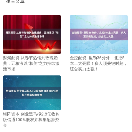
相关文章
财聚配资 从春节热销到玫瑰婚
金控配资· 里勒36分外，北控5
典，五粮液以“和美”之力持续激
本土太亮眼！多人顶关键时刻，
活市场
综合实力太强！
钜阵资本 创业黑马拟2.8亿收购
版信通100%股权并募集配套资
金