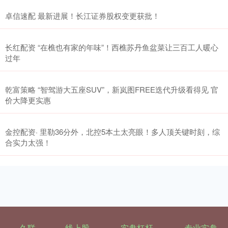
卓信速配 最新进展！长江证券股权变更获批！
长红配资 “在樵也有家的年味”！西樵苏丹鱼盆菜让三百工人暖心
过年
乾富策略 “智驾游大五座SUV”，新岚图FREE迭代升级看得见 官
价大降更实惠
金控配资· 里勒36分外，北控5本土太亮眼！多人顶关键时刻，综
合实力太强！
久联
线上股
实盘杠杆
专业实盘