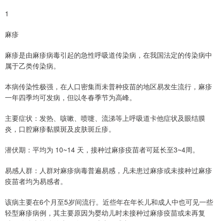
1
麻疹
麻疹是由麻疹病毒引起的急性呼吸道传染病，在我国法定的传染病中
属于乙类传染病。
本病传染性极强，在人口密集而未普种疫苗的地区易发生流行，麻疹
一年四季均可发病，但以冬春季节为高峰。
主要症状：发热、咳嗽、喷嚏、流涕等上呼吸道卡他症状及眼结膜
炎，口腔麻疹黏膜斑及皮肤斑丘疹。
潜伏期：平均为 10~14 天，接种过麻疹疫苗者可延长至3~4周。
易感人群：人群对麻疹病毒普遍易感，凡未患过麻疹或未接种过麻疹
疫苗者均为易感者。
该病主要在6个月至5岁间流行。近些年在年长儿和成人中也可见一些
轻型麻疹病例，其主要原因为婴幼儿时未接种过麻疹疫苗或未再复