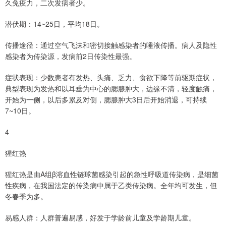
久免疫力，二次发病者少。
潜伏期：14~25日，平均18日。
传播途径：通过空气飞沫和密切接触感染者的唾液传播。病人及隐性
感染者为传染源，发病前2日传染性最强。
症状表现：少数患者有发热、头痛、乏力、食欲下降等前驱期症状，
典型表现为发热和以耳垂为中心的腮腺肿大，边缘不清，轻度触痛，
开始为一侧，以后多累及对侧，腮腺肿大3日后开始消退，可持续
7~10日。
4
猩红热
猩红热是由A组β溶血性链球菌感染引起的急性呼吸道传染病，是细菌
性疾病，在我国法定的传染病中属于乙类传染病。全年均可发生，但
冬春季为多。
易感人群：人群普遍易感，好发于学龄前儿童及学龄期儿童。