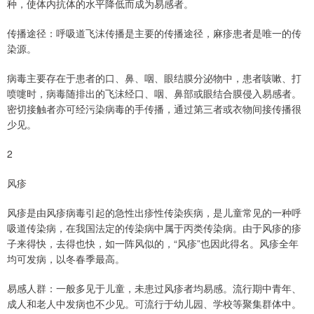
种，使体内抗体的水平降低而成为易感者。
传播途径：呼吸道飞沫传播是主要的传播途径，麻疹患者是唯一的传
染源。
病毒主要存在于患者的口、鼻、咽、眼结膜分泌物中，患者咳嗽、打
喷嚏时，病毒随排出的飞沫经口、咽、鼻部或眼结合膜侵入易感者。
密切接触者亦可经污染病毒的手传播，通过第三者或衣物间接传播很
少见。
2
风疹
风疹是由风疹病毒引起的急性出疹性传染疾病，是儿童常见的一种呼
吸道传染病，在我国法定的传染病中属于丙类传染病。由于风疹的疹
子来得快，去得也快，如一阵风似的，“风疹”也因此得名。风疹全年
均可发病，以冬春季最高。
易感人群：一般多见于儿童，未患过风疹者均易感。流行期中青年、
成人和老人中发病也不少见。可流行于幼儿园、学校等聚集群体中。