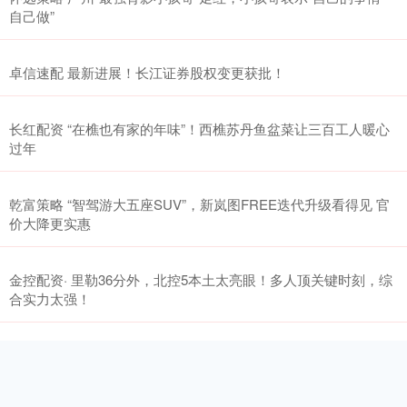
自己做”
卓信速配 最新进展！长江证券股权变更获批！
长红配资 “在樵也有家的年味”！西樵苏丹鱼盆菜让三百工人暖心
过年
乾富策略 “智驾游大五座SUV”，新岚图FREE迭代升级看得见 官
价大降更实惠
金控配资· 里勒36分外，北控5本土太亮眼！多人顶关键时刻，综
合实力太强！