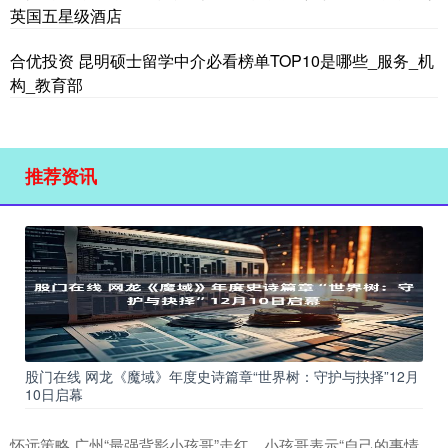
英国五星级酒店
合优投资 昆明硕士留学中介必看榜单TOP10是哪些_服务_机
构_教育部
推荐资讯
股门在线 网龙《魔域》年度史诗篇章“世界树：守护与抉择”12月
10日启幕
怀远策略 广州“最强背影小孩哥”走红，小孩哥表示“自己的事情