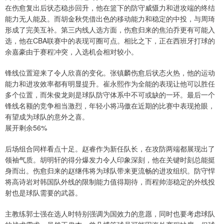
在伤愈复出后状态稳步回升，他在篮下的防守威慑力和进攻端的终结
能力无人能及。而胡金秋凭借出色的移动能力和稳定的中投，与周琦
形成了完美互补。第三内线人选方面，伤愈归来的焦泊乔更有可能入
选，他在CBA联赛中的表现可圈可点。相比之下，正在西班牙打球的
余嘉豪由于赛程冲突，入选机会相对较小。
锋线位置迎来了令人欣喜的变化。张镇麟伤愈后状态火热，他的运动
能力和进攻效率都有明显提升。崔永熙作为全能的表现让他可以胜任
多个位置，而朱俊龙则是球队防守体系中不可或缺的一环。最后一个
锋线名额的竞争相当激烈，年轻小将冯傲在近期的比赛中表现抢眼，
有望成为球队的意外之喜。
展开剩余56%
后场组合同样看点十足。赵睿作为新任队长，在攻防两端都展现出了
领袖气质。胡明轩的得分爆发力令人印象深刻，他在关键时刻总能挺
身而出。伤愈归来的赵继伟将为球队带来更流畅的进攻组织。防守悍
将高诗岩对韩国队外线的限制能力值得期待，而程帅澎稳定的外线投
射也是球队需要的武器。
主教练郭士强在选人时特别强调为国效力的意愿，同时也要考虑球队