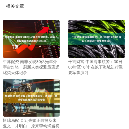
相关文章
牛津配资 南非发现80亿光年外
千宏财富 中国海事航警：30日
宇宙灯塔，刷新人类探测最遥远
08时至18时 在以下海域进行重
此类天体记录
要军事演习
恒瑞易配 直到央媒正面提及朱
亚文，才明白，原来李幼斌当初