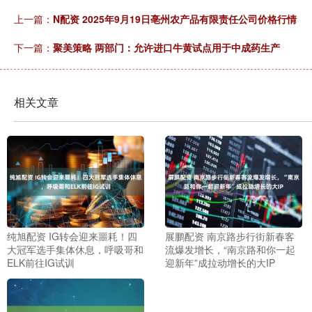
上一篇：
N配资 2025年9月19日亳州农产品有限责任公司价格行情
下一篇：
聚美策略 两部门：允许进口牛黄试点用于中成药生产
相关文章
纯旭配资 IG转会迎来噩耗！四
展鹏配资 南京路步行街新春客
大冠军选手集体休息，呼吸哥和
流爆发增长，“南京路和你一起
ELK前往IG试训
迎新年”成拉动增长的大IP