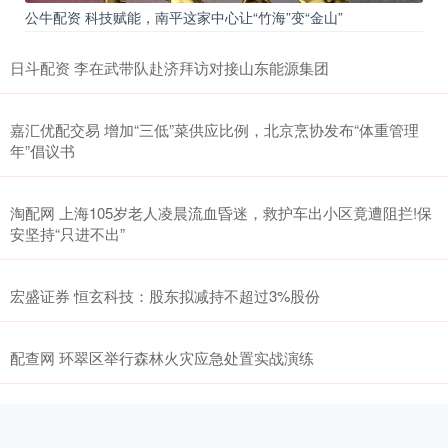
公牛配资 科技赋能，南平这家中心让“竹海”变“金山”
日斗配资 李在武带队赴济拜访对接山东能源集团
嘉汇优配交易 增加“三低”菜供应比例，北京烹协发布“体重管理
年”倡议书
淘配网 上海105岁老人凌晨流血昏迷，救护车出小区竟遭阻拦!保
安坚持“只进不出”
宏盛证券 恒玄科技：股东拟减持不超过3%股份
配查网 环翠区举行森林火灾应急处置实战演练