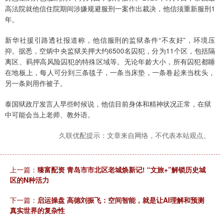
高法院就他信住院期间涉嫌规避服刑一案作出裁决，他信须重新服刑1
年。
新华社援引路透社报道称，他信服刑的监狱条件“不友好”，环境压
抑。据悉，空炳中央监狱关押大约6500名囚犯，分为11个区，包括隔
离区、羁押高风险囚犯的特殊区域等。无论年龄大小，所有囚犯都睡
在地板上，每人可分到三条毯子，一条当床垫，一条卷起来当枕头，
另一条则用作被子。
泰国狱政厅发言人早些时候说，他信目前身体和精神状况正常，在狱
中可能会当上老师、教外语。
久联优配提示：文章来自网络，不代表本站观点。
上一篇：
臻富配资 青岛市市北区老城焕新记! “文旅+”解锁历史城
区的N种活力
下一篇：
启运操盘 高德刘振飞：空间智能，就是让AI理解和预测
真实世界的复杂性