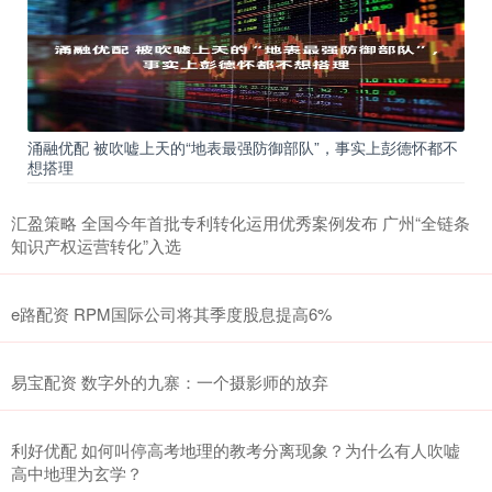
涌融优配 被吹嘘上天的“地表最强防御部队”，事实上彭德怀都不
想搭理
汇盈策略 全国今年首批专利转化运用优秀案例发布 广州“全链条
知识产权运营转化”入选
e路配资 RPM国际公司将其季度股息提高6%
易宝配资 数字外的九寨：一个摄影师的放弃
利好优配 如何叫停高考地理的教考分离现象？为什么有人吹嘘
高中地理为玄学？