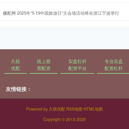
赚配网 2025年“5·19中国旅游日”主会场活动将在浙江宁波举行
久联
线上股
实盘杠杆
专业实盘
优配
票配资
配资平台
配资杠杆
友情链接：
Powered by
久联优配
RSS地图
HTML地图
Copyright
© 2013-2025