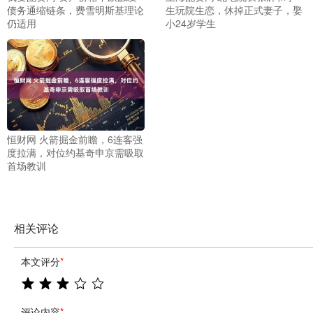
债务通缩链条，费雪明斯基理论
生玩院生恋，休掉正式妻子，娶
仍适用
小24岁学生
恒财网 火箭掘金前瞻，6连客强
度拉满，对位约基奇申京需吸取
首场教训
相关评论
本文评分
*
评论内容
*