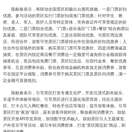
陈献春表示，将联动全国景区积极出台惠民措施。一是门票折扣
优惠。参与活动的景区实行门票折扣或免门票优惠；针对学生、教
师、老人、军人、医护人员等特定群体，凭有效证件可享受规定的折
扣优惠。二是门票组合优惠。“门票+游乐项目”“门票+餐饮”组合购票以
及家庭、团队可享受折扣优惠。三是住宿联动优惠。与景区周边酒
店、民宿合作，游客可凭景区门票获得合作住宿场所折扣优惠券；入
住合作住宿场所的游客，购买景区门票可享优惠价。四是消费满减及
抽奖。在景区内指定商店餐厅消费达一定额度可减免部分金额或获得
抽奖机会，奖品包括免费门票、景区纪念品、住宿代金券、餐饮优惠
券等。五是消费券补贴。联合政府或金融机构发放文旅消费券，游客
可在指定平台领取，消费券可用于购买景区门票及景区内消费，满一
定金额可直接抵扣。
陈献春表示，引导景区打造专属文化IP，开发沉浸式剧本娱乐、
非遗手作体验等项目。引导景区进行主题化场景营造，结合主题街
区、打卡点引入网红餐饮、特色手信店等项目，提升游客体验。引导
景区打造“夜游”项目，延长游客停留时间，释放夜间消费潜力。鼓励
景区开发AR导览系统，加强数字技术融入。鼓励景区引入主题展览、
户外音乐节等活动，吸引年轻消费群体，打造“景区限定款”商品，刺
激即时消费。