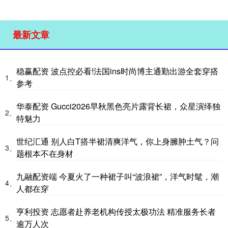
最新文章
稳赢配资 波点控必看!法国ins时尚博主通勤出游全套穿搭
1、
参考
华泰配资 Gucci2026早秋黑色亮片露背长裙，众星演绎独
2、
特魅力
世纪汇通 别人白T搭半裙清爽洋气，你上身臃肿土气？问
3、
题根本不在身材
九融配资端 今夏火了一种裙子叫“波浪裙”，洋气时髦，潮
4、
人都在穿
亨利投资 志愿者赴养老机构传授太极功法 精准服务长者
5、
逾万人次