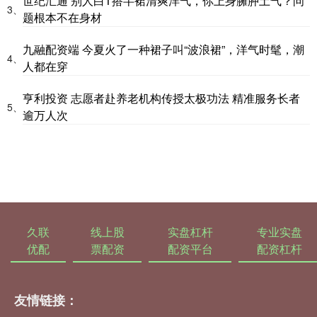
世纪汇通 别人白T搭半裙清爽洋气，你上身臃肿土气？问
3、
题根本不在身材
九融配资端 今夏火了一种裙子叫“波浪裙”，洋气时髦，潮
4、
人都在穿
亨利投资 志愿者赴养老机构传授太极功法 精准服务长者
5、
逾万人次
久联
线上股
实盘杠杆
专业实盘
优配
票配资
配资平台
配资杠杆
友情链接：