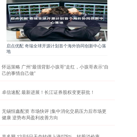
启点优配 奇瑞全球开源计划首个海外协同创新中心落
地
怀远策略 广州“最强背影小孩哥”走红，小孩哥表示“自
己的事情自己做”
卓信速配 最新进展！长江证券股权变更获批！
无锡恒鑫配资 市场快评 |集中消化交易压力后市场更
健康 逆势布局盈利改善方向
嘉多网 12月5日天奈转债上涨075%，转股溢价率