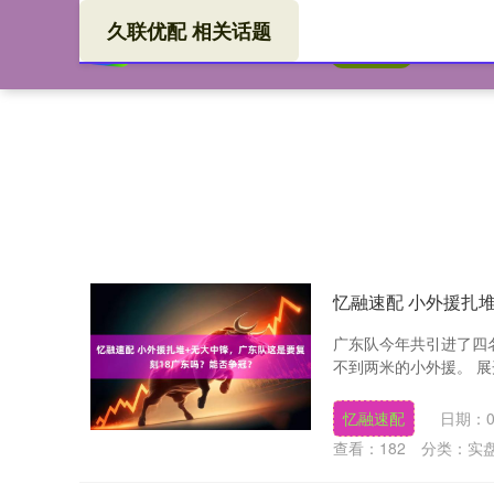
久联优配 相关话题
久联
首页
忆融速配 小外援扎
广东队今年共引进了四
不到两米的小外援。 展
忆融速配
日期：0
查看：
182
分类：
实