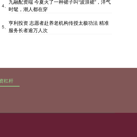
九融配资端 今夏火了一种裙子叫“波浪裙”，洋气
4、
时髦，潮人都在穿
亨利投资 志愿者赴养老机构传授太极功法 精准
5、
服务长者逾万人次
资杠杆