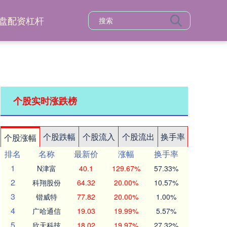
盘配资杠杆
个股实时涨跌榜
个股跌幅
个股流入
个股流出
换手率
个股涨幅
排名
名称
最新价
涨幅
换手率
1
N津富
40.1
129.67%
57.33%
2
科翔股份
64.32
20.00%
10.57%
3
锴威特
77.82
20.00%
1.00%
4
广哈通信
19.03
19.99%
5.57%
5
欣天科技
18.02
19.97%
27.32%