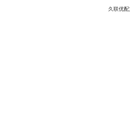
久联优配
深证成指
14100.76
05
0.05%
-43.45
-0