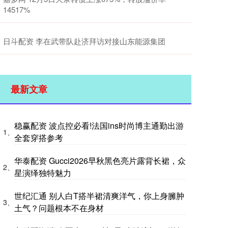
14517%
日斗配资 李在武带队赴济拜访对接山东能源集团
最新文章
稳赢配资 波点控必看!法国ins时尚博主通勤出游
1、
全套穿搭参考
华泰配资 Gucci2026早秋黑色亮片露背长裙，众
2、
星演绎独特魅力
世纪汇通 别人白T搭半裙清爽洋气，你上身臃肿
3、
土气？问题根本不在身材