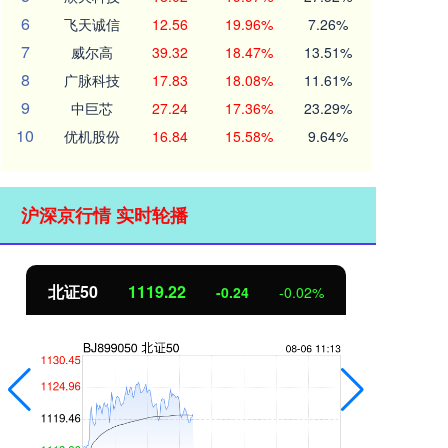
6
飞天诚信
12.56
19.96%
7.26%
7
威尔高
39.32
18.47%
13.51%
8
广脉科技
17.83
18.08%
11.61%
9
中巨芯
27.24
17.36%
23.29%
10
优机股份
16.84
15.58%
9.64%
沪深京行情 实时轮播
北证50
1118.85
创
-0.61
-0.05%