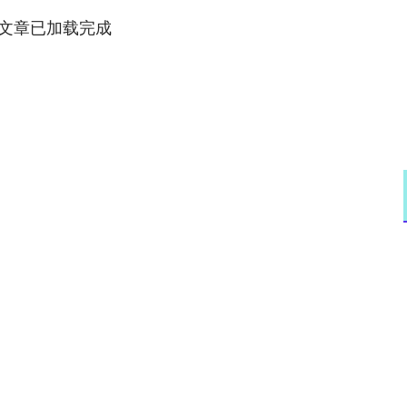
文章已加载完成
沪深300
4642.19
.31%
-15.97
-0.34%