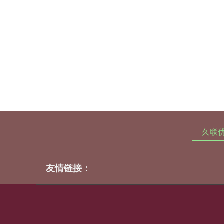
久联
友情链接：