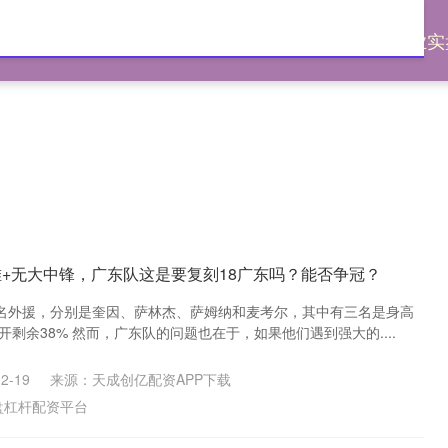
优配
线上股票配资
实盘杠杆配资平台
专业实
堆+无大中锋，广东队这是要复刻18广东吗？能否争冠？
名外援，分别是奎因、萨林杰、萨姆纳和麦考尔，其中有三名是身高
开剩余38% 然而，广东队的问题也在于，如果他们遇到强大的....
2-19
来源：天成创亿配资APP下载
盘杠杆配资平台