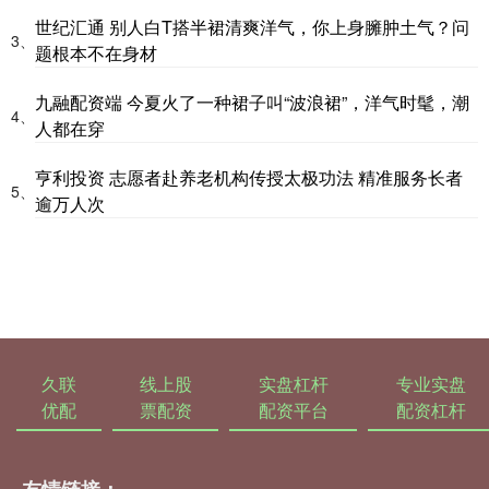
世纪汇通 别人白T搭半裙清爽洋气，你上身臃肿土气？问
3、
题根本不在身材
九融配资端 今夏火了一种裙子叫“波浪裙”，洋气时髦，潮
4、
人都在穿
亨利投资 志愿者赴养老机构传授太极功法 精准服务长者
5、
逾万人次
久联
线上股
实盘杠杆
专业实盘
优配
票配资
配资平台
配资杠杆
友情链接：