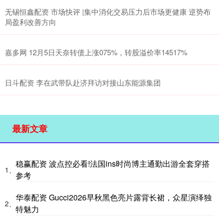
无锡恒鑫配资 市场快评 |集中消化交易压力后市场更健康 逆势布
局盈利改善方向
嘉多网 12月5日天奈转债上涨075%，转股溢价率14517%
日斗配资 李在武带队赴济拜访对接山东能源集团
最新文章
稳赢配资 波点控必看!法国ins时尚博主通勤出游全套穿搭
1、
参考
华泰配资 Gucci2026早秋黑色亮片露背长裙，众星演绎独
2、
特魅力