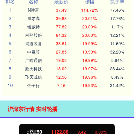
排名
名称
最新价
涨幅
换手率
1
N津富
37.49
114.72%
77.46%
2
威尔高
39.83
20.01%
17.76%
3
锴威特
77.82
20.00%
1.17%
4
科翔股份
64.32
20.00%
12.21%
5
蜀道装备
33.61
19.99%
11.69%
6
中巨芯
27.85
19.99%
32.20%
7
广哈通信
19.03
19.99%
5.84%
8
欣天科技
18.02
19.97%
28.44%
9
飞天诚信
12.56
19.96%
8.49%
10
任子行
7.16
19.93%
31.42%
沪深京行情 实时轮播
北证50
1122.88
3.42
0.30%