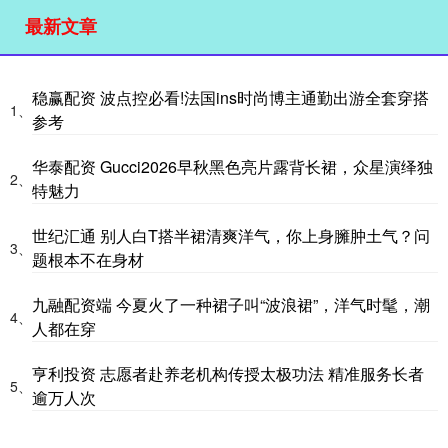
最新文章
稳赢配资 波点控必看!法国ins时尚博主通勤出游全套穿搭
1、
参考
华泰配资 Gucci2026早秋黑色亮片露背长裙，众星演绎独
2、
特魅力
世纪汇通 别人白T搭半裙清爽洋气，你上身臃肿土气？问
3、
题根本不在身材
九融配资端 今夏火了一种裙子叫“波浪裙”，洋气时髦，潮
4、
人都在穿
亨利投资 志愿者赴养老机构传授太极功法 精准服务长者
5、
逾万人次