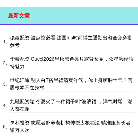
最新文章
稳赢配资 波点控必看!法国ins时尚博主通勤出游全套穿搭
1、
参考
华泰配资 Gucci2026早秋黑色亮片露背长裙，众星演绎独
2、
特魅力
世纪汇通 别人白T搭半裙清爽洋气，你上身臃肿土气？问
3、
题根本不在身材
九融配资端 今夏火了一种裙子叫“波浪裙”，洋气时髦，潮
4、
人都在穿
亨利投资 志愿者赴养老机构传授太极功法 精准服务长者
5、
逾万人次