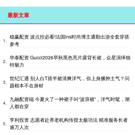
最新文章
稳赢配资 波点控必看!法国ins时尚博主通勤出游全套穿搭
1、
参考
华泰配资 Gucci2026早秋黑色亮片露背长裙，众星演绎独
2、
特魅力
世纪汇通 别人白T搭半裙清爽洋气，你上身臃肿土气？问
3、
题根本不在身材
九融配资端 今夏火了一种裙子叫“波浪裙”，洋气时髦，潮
4、
人都在穿
亨利投资 志愿者赴养老机构传授太极功法 精准服务长者
5、
逾万人次