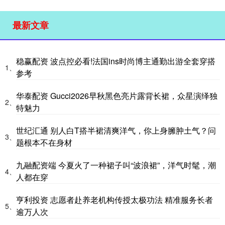
最新文章
稳赢配资 波点控必看!法国ins时尚博主通勤出游全套穿搭
1、
参考
华泰配资 Gucci2026早秋黑色亮片露背长裙，众星演绎独
2、
特魅力
世纪汇通 别人白T搭半裙清爽洋气，你上身臃肿土气？问
3、
题根本不在身材
九融配资端 今夏火了一种裙子叫“波浪裙”，洋气时髦，潮
4、
人都在穿
亨利投资 志愿者赴养老机构传授太极功法 精准服务长者
5、
逾万人次