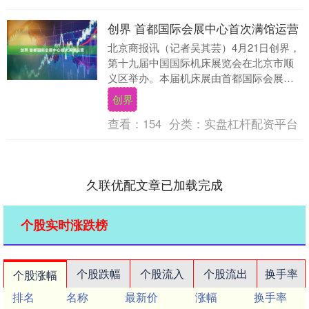
创界 首都国际会展中心首次满馆运营
北京商报讯（记者吴其芸）4月21日创界，
第十九届中国国际机床展览会在北京市顺
义区举办。本届机床展由首都国际会展中
心、中国国际展览中心（顺义馆）双馆联
创界
动保障。这也....
查看：
154
分类：
实盘杠杆配资平台
久联优配文章已加载完成
个股实时涨跌榜
个股跌幅
个股流入
个股流出
换手率
个股涨幅
排名
名称
最新价
涨幅
换手率