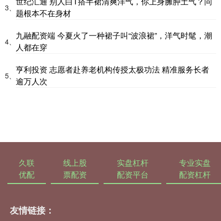
世纪汇通 别人白T搭半裙清爽洋气，你上身臃肿土气？问
3、
题根本不在身材
九融配资端 今夏火了一种裙子叫“波浪裙”，洋气时髦，潮
4、
人都在穿
亨利投资 志愿者赴养老机构传授太极功法 精准服务长者
5、
逾万人次
久联
线上股
实盘杠杆
专业实盘
优配
票配资
配资平台
配资杠杆
友情链接：