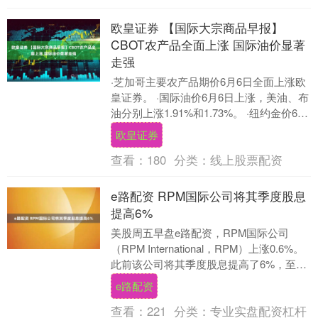
欧皇证券 【国际大宗商品早报】
CBOT农产品全面上涨 国际油价显著
走强
·芝加哥主要农产品期价6月6日全面上涨欧
皇证券。 ·国际油价6月6日上涨，美油、布
油分别上涨1.91%和1.73%。 ·纽约金价6月
6日下跌1.31%，收于每盎....
欧皇证券
查看：
180
分类：
线上股票配资
e路配资 RPM国际公司将其季度股息
提高6%
美股周五早盘e路配资，RPM国际公司
（RPM International，RPM）上涨0.6%。
此前该公司将其季度股息提高了6%，至每
股0.54美元。这一增长表....
e路配资
查看：
221
分类：
专业实盘配资杠杆