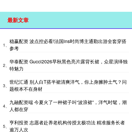
最新文章
稳赢配资 波点控必看!法国ins时尚博主通勤出游全套穿搭
1、
参考
华泰配资 Gucci2026早秋黑色亮片露背长裙，众星演绎独
2、
特魅力
世纪汇通 别人白T搭半裙清爽洋气，你上身臃肿土气？问
3、
题根本不在身材
九融配资端 今夏火了一种裙子叫“波浪裙”，洋气时髦，潮
4、
人都在穿
亨利投资 志愿者赴养老机构传授太极功法 精准服务长者
5、
逾万人次