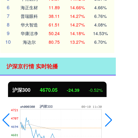
6
海正生材
11.89
14.66%
4.66%
7
普瑞眼科
38.11
14.27%
6.76%
8
华大智造
61.51
14.27%
4.08%
9
华康洁净
50.24
14.18%
14.53%
10
海达尔
80.75
13.27%
6.70%
沪深京行情 实时轮播
北证50
1125.45
创
-8.79
-0.78%