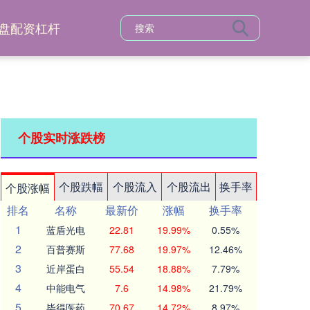
盘配资杠杆
个股实时涨跌榜
个股跌幅
个股流入
个股流出
换手率
个股涨幅
排名
名称
最新价
涨幅
换手率
1
蓝盾光电
22.81
19.99%
0.55%
2
百普赛斯
77.68
19.97%
12.46%
3
近岸蛋白
55.54
18.88%
7.79%
4
中能电气
7.6
14.98%
21.79%
5
毕得医药
70.67
14.72%
8.97%