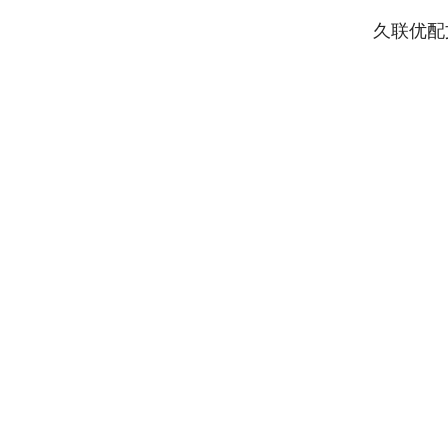
久联优配
深证成指
14148.86
87
0.20%
-162.15
-