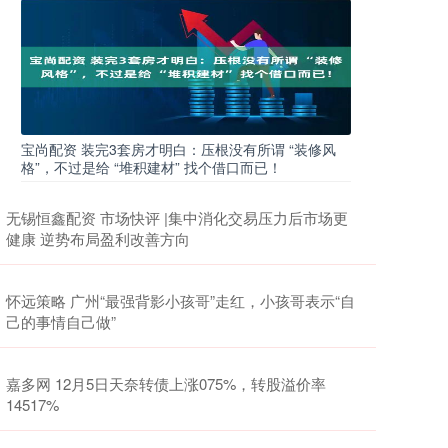
宝尚配资 装完3套房才明白：压根没有所谓 “装修风
格”，不过是给 “堆积建材” 找个借口而已！
无锡恒鑫配资 市场快评 |集中消化交易压力后市场更
健康 逆势布局盈利改善方向
怀远策略 广州“最强背影小孩哥”走红，小孩哥表示“自
己的事情自己做”
嘉多网 12月5日天奈转债上涨075%，转股溢价率
14517%