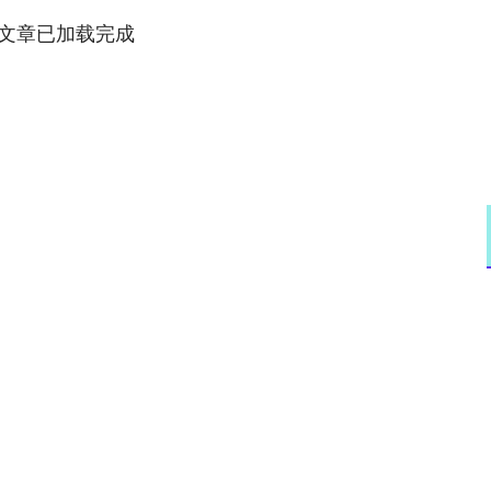
文章已加载完成
沪深300
4670.05
1.13%
-24.39
-0.52%