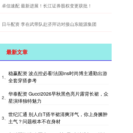
卓信速配 最新进展！长江证券股权变更获批！
日斗配资 李在武带队赴济拜访对接山东能源集团
最新文章
稳赢配资 波点控必看!法国ins时尚博主通勤出游
1、
全套穿搭参考
华泰配资 Gucci2026早秋黑色亮片露背长裙，众
2、
星演绎独特魅力
世纪汇通 别人白T搭半裙清爽洋气，你上身臃肿
3、
土气？问题根本不在身材