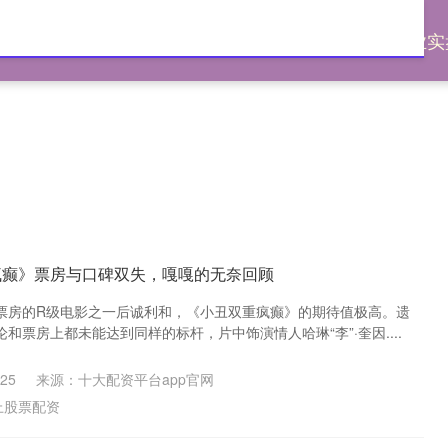
优配
线上股票配资
实盘杠杆配资平台
专业实
疯癫》票房与口碑双失，嘎嘎的无奈回顾
票房的R级电影之一后诚利和，《小丑双重疯癫》的期待值极高。遗
和票房上都未能达到同样的标杆，片中饰演情人哈琳“李”·奎因....
25
来源：十大配资平台app官网
上股票配资