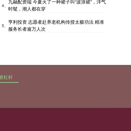
九融配资端 今夏火了一种裙子叫“波浪裙”，洋气
4、
时髦，潮人都在穿
亨利投资 志愿者赴养老机构传授太极功法 精准
5、
服务长者逾万人次
资杠杆