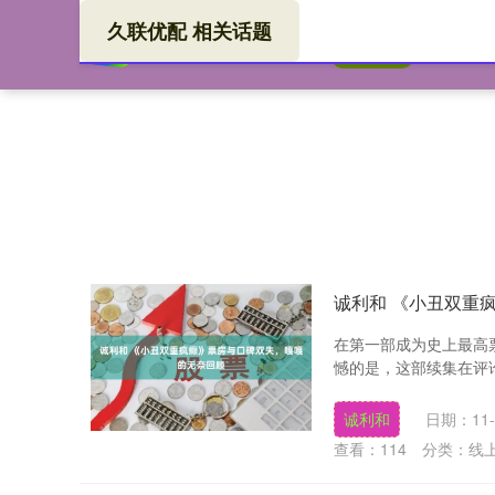
久联优配 相关话题
久联
首页
诚利和 《小丑双重
在第一部成为史上最高
憾的是，这部续集在评论
诚利和
日期：11-
查看：
114
分类：
线