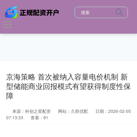
京海策略 首次被纳入容量电价机制 新
型储能商业回报模式有望获得制度性保
障
来源：科创之星配资
网站：久联优配
日期：2026-02-05
07:13:33
查看：81