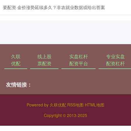
要配资 金价涨势延续多久？非农就业数据或给出答案
久联
线上股
实盘杠杆
专业实盘
优配
票配资
配资平台
配资杠杆
友情链接：
Powered by
久联优配
RSS地图
HTML地图
Copyright
© 2013-2025