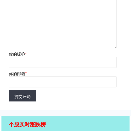
你的昵称
*
你的邮箱
*
提交评论
个股实时涨跌榜