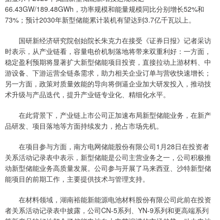
66.43GW/189.48GWh，功率规模和能量规模同比分别增长52%和
73%；预计2030年新型储能累计装机有望达到3.7亿千瓦以上。
国研新经济研究院创始院长朱克力在接受《证券日报》记者采访
时表示，从产业链看，容量电价机制落地将带来双重利好：一方面，
稳定盈利预期将显著扩大新型储能项目投资，直接拉动上游材料、中
游设备、下游运营全链条需求，助力相关企业订单与营收快速增长；
另一方面，政策对质量效能的导向将倒逼企业加大研发投入，推动技
术升级与产品迭代，提升产业链专业化、精细化水平。
在此背景下，产业链上市公司正加速布局新型储能业务，在新产
品研发、项目落地等方面持续发力，抢占市场先机。
在项目参与方面，南方电网储能股份有限公司1月28日在投资者
关系活动记录表中表示，新型储能是公司主营业务之一，公司积极推
动新型储能业务高质量发展。公司参与开展了马来西亚、沙特新型储
能项目的前期工作，主要提供技术与管理支持。
在材料领域，湖南裕能新能源电池材料股份有限公司此前在投资
者关系活动记录表中披露，公司CN-5系列、YN-9系列和更高端系列