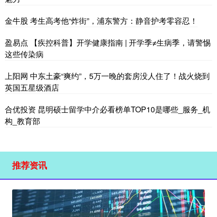
金牛股 考生高考他“炸街”，浦东警方：静音护考零容忍！
盈易点 【疾控科普】开学健康指南 | 开学季≠生病季，请警惕
这些传染病
上阳网 中东土豪“爽约”，5万一晚的套房没人住了！战火烧到
英国五星级酒店
合优投资 昆明硕士留学中介必看榜单TOP10是哪些_服务_机
构_教育部
推荐资讯