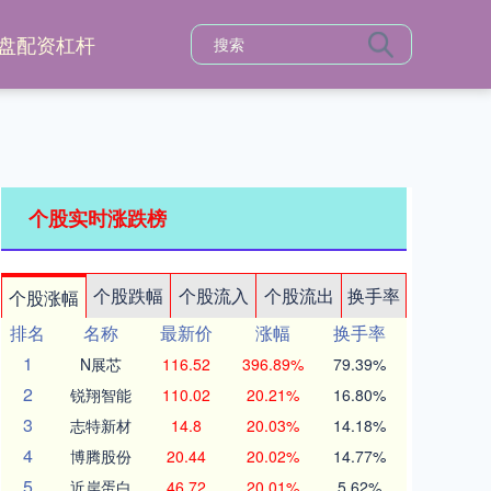
盘配资杠杆
个股实时涨跌榜
个股跌幅
个股流入
个股流出
换手率
个股涨幅
排名
名称
最新价
涨幅
换手率
1
N展芯
116.52
396.89%
79.39%
2
锐翔智能
110.02
20.21%
16.80%
3
志特新材
14.8
20.03%
14.18%
4
博腾股份
20.44
20.02%
14.77%
5
近岸蛋白
46.72
20.01%
5.62%