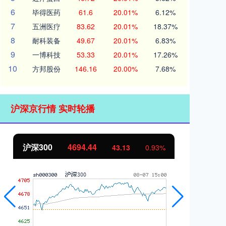
6
毕得医药
61.6
20.01%
6.12%
7
五洲医疗
83.62
20.01%
18.37%
8
耐科装备
49.67
20.01%
6.83%
9
一博科技
53.33
20.01%
17.26%
10
方邦股份
146.16
20.00%
7.68%
沪深京行情 实时轮播
沪深300
4694.44
北
43.13
0.93%