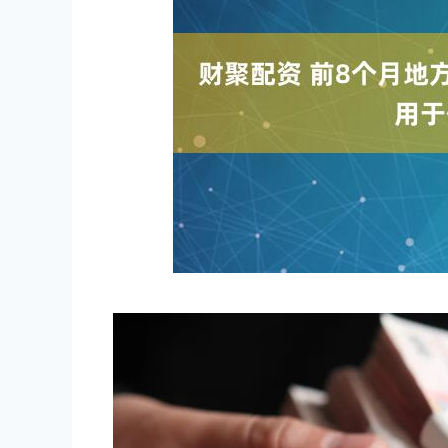
上证指数
3940.04
.40
2.13%
39.68
1.