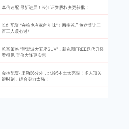
卓信速配 最新进展！长江证券股权变更获批！
长红配资 “在樵也有家的年味”！西樵苏丹鱼盆菜让三
百工人暖心过年
乾富策略 “智驾游大五座SUV”，新岚图FREE迭代升级
看得见 官价大降更实惠
金控配资· 里勒36分外，北控5本土太亮眼！多人顶关
键时刻，综合实力太强！