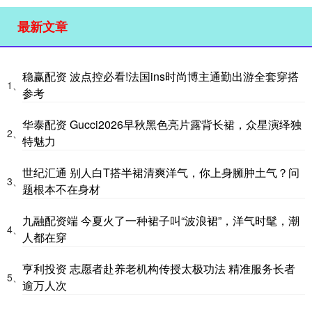
最新文章
稳赢配资 波点控必看!法国ins时尚博主通勤出游全套穿搭
1、
参考
华泰配资 Gucci2026早秋黑色亮片露背长裙，众星演绎独
2、
特魅力
世纪汇通 别人白T搭半裙清爽洋气，你上身臃肿土气？问
3、
题根本不在身材
九融配资端 今夏火了一种裙子叫“波浪裙”，洋气时髦，潮
4、
人都在穿
亨利投资 志愿者赴养老机构传授太极功法 精准服务长者
5、
逾万人次