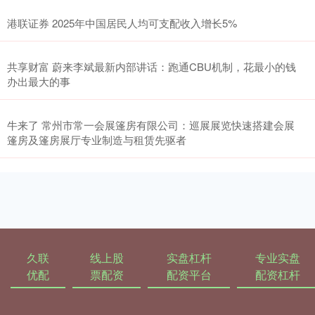
港联证券 2025年中国居民人均可支配收入增长5%
共享财富 蔚来李斌最新内部讲话：跑通CBU机制，花最小的钱
办出最大的事
牛来了 常州市常一会展篷房有限公司：巡展展览快速搭建会展
篷房及篷房展厅专业制造与租赁先驱者
久联
线上股
实盘杠杆
专业实盘
优配
票配资
配资平台
配资杠杆