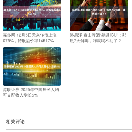
嘉多网 12月5日天奈转债上涨
路易泽 泰山啤酒“躺进ICU”：那
075%，转股溢价率14517%
瓶7天鲜啤，咋就喝不动了？
港联证券 2025年中国居民人均
可支配收入增长5%
相关评论