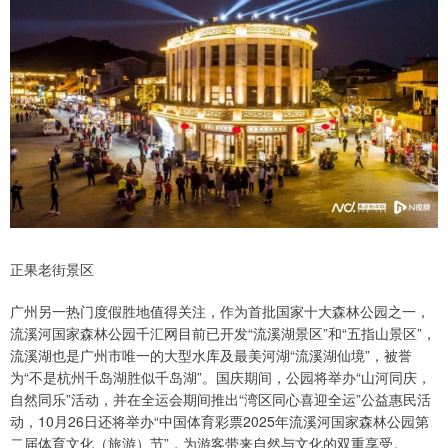
正果老街景区
广州另一热门度假胜地值得关注，作为首批国家十大森林公园之一，
流溪河国家森林公园千汇网目前已开发“流溪湖景区”和“五指山景区”，
流溪湖也是广州市唯一的大型水库及最美河湖“流溪湖仙境”，被誉
为“不是杭州千岛湖胜似千岛湖”。国庆期间，公园将举办“山河同庆，
自然同乐”活动，并在全运会期间推出“湾区同心喜迎全运”公益惠民活
动，10月26日还将举办“中国体育彩票2025年流溪河国家森林公园第
二届体育文化（旅游）节”，为游客带来自然与文化的双重享受。