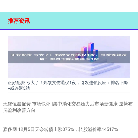
推荐资讯
正好配资 亏大了！郑钦文伤退仅1夜，引发连锁反应：排名下降
+或连退3站
无锡恒鑫配资 市场快评 |集中消化交易压力后市场更健康 逆势布
局盈利改善方向
嘉多网 12月5日天奈转债上涨075%，转股溢价率14517%