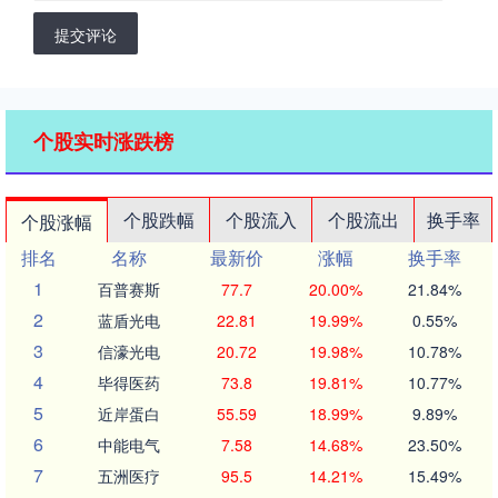
提交评论
个股实时涨跌榜
个股跌幅
个股流入
个股流出
换手率
个股涨幅
排名
名称
最新价
涨幅
换手率
1
百普赛斯
77.7
20.00%
21.84%
2
蓝盾光电
22.81
19.99%
0.55%
3
信濠光电
20.72
19.98%
10.78%
4
毕得医药
73.8
19.81%
10.77%
5
近岸蛋白
55.59
18.99%
9.89%
6
中能电气
7.58
14.68%
23.50%
7
五洲医疗
95.5
14.21%
15.49%