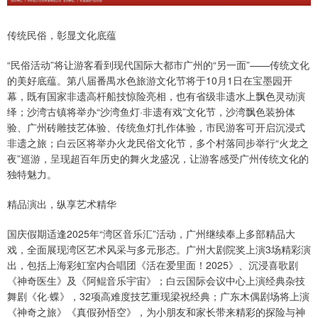
传统民俗，彰显文化底蕴
“民俗活动”将让游客看到现代国际大都市广州的“另一面”——传统文化
的美好底蕴。第八届番禺水色旅游文化节将于10月1日在宝墨园开
幕，既有国家非遗高杆船技惊险亮相，也有省级非遗水上飘色灵动演
绎；沙湾古镇将举办“沙湾鱼灯·非遗有戏”文化节，沙湾飘色装扮体
验、广州砖雕技艺体验、传统鱼灯扎作体验，市民游客可开启沉浸式
非遗之旅；白云区将举办火龙民俗文化节，多个村落同步举行“火龙之
夜”巡游，呈现超百年历史的舞火龙盛况，让游客感受广州传统文化的
独特魅力。
精品演出，纵享艺术精华
国庆假期适逢2025年“湾区音乐汇”活动，广州继续奉上多部精品大
戏，全面展现湾区艺术风采与多元形态。广州大剧院奖上演3场精彩演
出，包括上海彩虹室内合唱团《活在爱里面！2025》、沉浸喜歌剧
《神奇医生》及《阿鲲音乐宇宙》；白云国际会议中心上演经典杂技
舞剧《化·蝶》，32项高难度技艺重现梁祝经典；广东木偶剧场将上演
《神奇之旅》《真假孙悟空》，为小朋友和家长带来精彩的探险与神