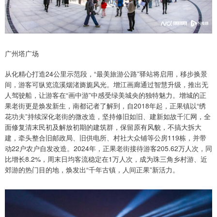
广州塔广场
从化精心打造24公里示范段，“最美旅游公路”驿站将启用，移步换景
间，游客可纵览流溪烟渚旖旎风光。增江画廊通过智慧升级，推出无
人驾驶船，让游客在“画中游”中感受绿美城央的独特魅力。增城的正
果老街更是焕发新生，南都记者了解到，自2018年起，正果镇以“绣
花功夫”持续深化老街的微改造，坚持修旧如旧、建新如故千汇网，全
面修复清末民初及解放初期的建筑群，保留原有风貌，不搞大拆大
建，牵头整合旧邮政局、旧供电所、村社大众铺等公房119栋，并带
动22户农户自发改造。2024年，正果老街接待游客205.62万人次，同
比增长8.2%，周末日均客流稳定在1万人次，成为珠三角乡村游、近
郊游的热门目的地，焕发出“千年古镇，人间正果”新活力。