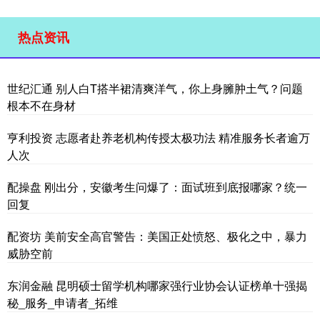
热点资讯
世纪汇通 别人白T搭半裙清爽洋气，你上身臃肿土气？问题
根本不在身材
亨利投资 志愿者赴养老机构传授太极功法 精准服务长者逾万
人次
配操盘 刚出分，安徽考生问爆了：面试班到底报哪家？统一
回复
配资坊 美前安全高官警告：美国正处愤怒、极化之中，暴力
威胁空前
东润金融 昆明硕士留学机构哪家强行业协会认证榜单十强揭
秘_服务_申请者_拓维