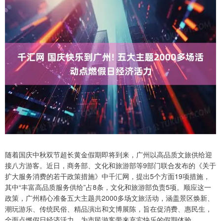
随着国庆中秋双节超长黄金假期即将到来，广州以高品质文旅供给迎
接八方游客。近日，商务部、文化和旅游部等9部门联合发布的《关于
扩大服务消费的若干政策措施》中千汇网，提出5个方面19项措施，
其中“丰富高品质服务供给”占8条，文化和旅游部负责5项。顺应这一
政策，广州精心准备五大主题共2000多场文旅活动，涵盖景区焕新、
潮玩游乐、传统民俗、精品演出和文博展陈，旨在促消费、惠民生，
全面点燃假日经济活力，为市民游客带来充实快乐的假期体验。