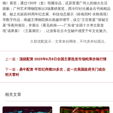
物》展览，通过130件（套）馆藏珍品，还原普通广州人的烟火生活
面貌；广州艺术博物院推出3场重磅展览，西泠印社社藏金石书画精品
展、杨之光诞辰95周年纪念展、科技动态展示《岭南四时·水映画境》
等数字作品；南越王博物院推出南越华潮节，设立“王宫夜宴”“探秘王
墓”等夜间项目，并展出《看见岭南——广东省“全国十大考古新发
现”成果展》（王墓展区），让游客在古今交融中感受千年文化魅力。
久联优配提示：文章来自网络，不代表本站观点。
上一篇：
顶级配资 2025年6月8日全国主要批发市场蛇果价格行情
下一篇：
鼎牛配资 半世纪停摆20多次，这一次美国政府关门或在
明天零时
相关文章