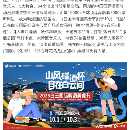
音乐人，3大舞台、54个演出时段引爆全场。同期的中国国际漫画节
动漫游戏展暨亚洲游戏博览会，汇聚10000+全球顶流品牌和7000+款
IP周边，成为动漫迷的朝圣地。白云国际啤酒美食节则于10月1日至3
日在白云国际会议中心西广场首次亮相，融合“啤酒+美食+音乐+非
遗”，引入珠江啤酒、哈尔滨啤酒、王老吉等品牌，打造“落日酒厂”“微
醺公园”等打卡点。大湾区音乐人、电音DJ轮番登场，38元入场券即
可畅享啤酒、美食、演出多重场景，凭在白云国际会议中心上演的热
门演出《化·蝶》《开心麻花乌龙山伯爵》票根可免费入场。