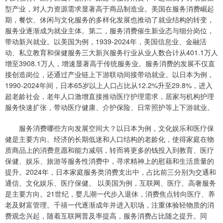
型产业，对人力资源需求显著高于商品制造业。美国在服务消费崛起
期，餐饮、休闲与文化服务的多样化发展也推动了就业结构的转变，
服务业逐渐成为就业主体。第二，服务消费催生新业态与细分岗位，
带动新兴就业。以美国为例，1939-2024年，美国信息业、金融活
动、私立教育和保健服务三大新兴服务行业从业人数合计从401.1万人
增至3908.1万人，增速显著高于传统服务业。服务消费的发展不仅直
接创造岗位，还通过产业链上下游联动间接带动就业。以日本为例，
1990-2024年间，日本65岁以上人口占比从12.2%升至29.8%，进入
超老龄社会，老年人口激增直接推动医疗护理需求，居家与机构护理
服务快速扩张，带动医疗健康、介护保险、日常照护等上下游就业。
服务消费哪些方向发展空间大？以日本为例，文化娱乐和医疗保
健是主要方向。经济的长期低迷和人口结构的老龄化，使得家庭在物
质商品上的消费意愿和能力减弱，转而将更多的钱投入到教育、医疗
保健、娱乐、旅游等服务性消费中，寻求精神上的慰藉和生活质量的
提升。2024年，日本家庭服务类消费支出中，占比前三分别为交通和
通信、文化娱乐、医疗保健。 以美国为例，互联网、医疗、高奢服务
是主要方向。21世纪，婴儿潮一代步入退休，消费焦点转向医疗、养
老及财富管理。千禧一代逐渐成年并进入职场，注重体验轻物质的消
费观念兴起，随着互联网普及率提高，服务消费占比随之提升。同