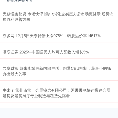
局盈利改善方向
无锡恒鑫配资 市场快评 |集中消化交易压力后市场更健康 逆势布
局盈利改善方向
嘉多网 12月5日天奈转债上涨075%，转股溢价率14517%
港联证券 2025年中国居民人均可支配收入增长5%
共享财富 蔚来李斌最新内部讲话：跑通CBU机制，花最小的钱
办出最大的事
牛来了 常州市常一会展篷房有限公司：巡展展览快速搭建会展
篷房及篷房展厅专业制造与租赁先驱者