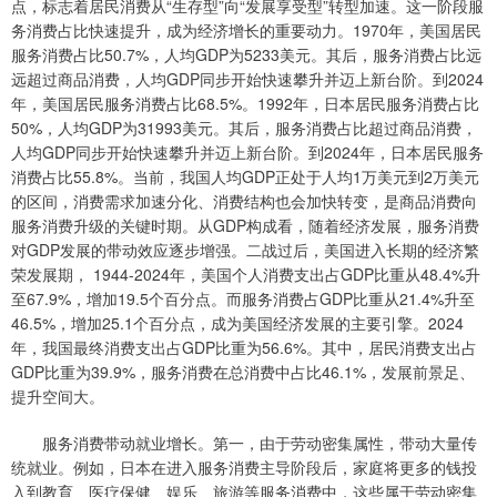
点，标志着居民消费从“生存型”向“发展享受型”转型加速。这一阶段服
务消费占比快速提升，成为经济增长的重要动力。1970年，美国居民
服务消费占比50.7%，人均GDP为5233美元。其后，服务消费占比远
远超过商品消费，人均GDP同步开始快速攀升并迈上新台阶。到2024
年，美国居民服务消费占比68.5%。1992年，日本居民服务消费占比
50%，人均GDP为31993美元。其后，服务消费占比超过商品消费，
人均GDP同步开始快速攀升并迈上新台阶。到2024年，日本居民服务
消费占比55.8%。当前，我国人均GDP正处于人均1万美元到2万美元
的区间，消费需求加速分化、消费结构也会加快转变，是商品消费向
服务消费升级的关键时期。从GDP构成看，随着经济发展，服务消费
对GDP发展的带动效应逐步增强。二战过后，美国进入长期的经济繁
荣发展期， 1944-2024年，美国个人消费支出占GDP比重从48.4%升
至67.9%，增加19.5个百分点。而服务消费占GDP比重从21.4%升至
46.5%，增加25.1个百分点，成为美国经济发展的主要引擎。2024
年，我国最终消费支出占GDP比重为56.6%。其中，居民消费支出占
GDP比重为39.9%，服务消费在总消费中占比46.1%，发展前景足、
提升空间大。
服务消费带动就业增长。第一，由于劳动密集属性，带动大量传
统就业。例如，日本在进入服务消费主导阶段后，家庭将更多的钱投
入到教育、医疗保健、娱乐、旅游等服务消费中，这些属于劳动密集