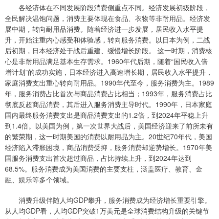
各经济体在不同发展阶段消费侧重点不同。经济发展初级阶段，
全民解决温饱问题，消费主要体现在食品、衣物等非耐用品。经济发
展中期，转向耐用品消费。随着经济进一步发展，居民收入水平提
升，开始注重内心感受和体验感，转向服务消费。以日本为例，二战
后初期，日本经济处于战后重建、缓慢增长阶段。 这一时期，消费核
心是非耐用品满足基本生存需求。1960年代后期，随着“国民收入倍
增计划”的成功实施，日本经济进入高速增长期，居民收入水平提升，
家庭消费支出重心转向耐用品。1990年代至今，服务消费为主。1989
年，服务消费占比首次与商品消费占比相当；1993年，服务消费占比
彻底反超商品消费，其后进入服务消费主导时代。1990年，日本家庭
国内最终服务消费支出是商品消费支出的1.2倍，到2024年平稳上升
到1.4倍。以美国为例，第一次世界大战后，美国经济迎来了前所未有
的繁荣期，这一时期美国的消费以耐用品为主。20世纪70年代，美国
经济陷入滞胀困境，商品消费受抑，服务消费却逆势增长。1970年美
国服务消费支出首次超过商品，占比持续上升，到2024年达到
68.5%。服务消费成为美国消费的主要支柱，涵盖医疗、教育、金
融、娱乐等多个领域。
消费升级伴随人均GDP攀升，服务消费成为经济增长重要引擎。
从人均GDP看，人均GDP突破1万美元是全球消费结构升级的关键节