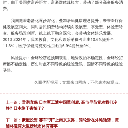
时，由于美国贫富差距大，富豪群体规模大，带动了部分高奢服务消
费。
我国随着老龄化逐步深化，叠加居民健康理念提升，未来医疗保
健发展空间大。同时居民消费结构持续向发展型、享受型、体验型转
变。服务场景创新、线上线下融合深化，会带动文体娱乐发展。
2013-2024年，我国教育、文化和娱乐消费占比由10.6%提升至
11.3%，医疗保健消费支出占比由6.9%提升至9%。
风险提示：全球经济超预期衰退，地缘政治不确定性，全球经贸
摩擦不确定性，历史时点不同导致的经验受限，国情不同导致的经验
受限。
久联优配提示：文章来自网络，不代表本站观点。
上一篇：
君润宜保 日本军工遭中国重创后, 高市早苗竟劝我们冷
静? 日本终于害怕了?
下一篇：
豪配投资 赛车“开”上南京东路，骑轮滑在外滩驰骋，黄
浦将迎两大重磅城市体育赛事