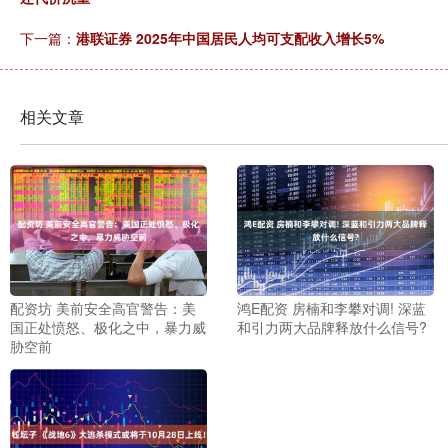
下一篇：
港联证券 2025年中国居民人均可支配收入增长5%
相关文章
配资坊 美前安全高官警告：美
鸿E配资 房楠和李攀对调! 深蓝
国正处愤怒、极化之中，暴力威
和引力两大品牌释放什么信号?
胁空前