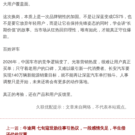
大用户覆盖面。
这次换岗，本质上是一次品牌韧性的加固。不是让深蓝变成CS75，也
不是要它放弃年轻用户，而是让它在保持先锋姿态的同时，学会讲“长
期价值”的故事。当市场从狂热回归理性，唯有如此，才能真正守住爆
款。
百姓评车
2026年，中国车市的竞争逻辑变了。光靠营销热度，很难让用户真正
买单；只守着老用户的口碑，又难以吸引新一代消费者。长安汽车要
实现140万辆新能源销量目标，就不能再让深蓝汽车单打独斗。人事
调整只是开始，未来还将会有更多的动作落地。
真正的考验，还在产品和用户反馈里。
久联优配提示：文章来自网络，不代表本站观点。
上一篇：
牛途网 七旬寇世勋往事引热议，一段感情失足，半生偿
还代价沉重