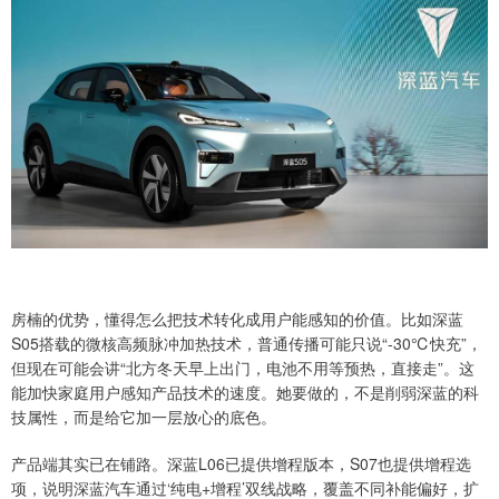
房楠的优势，懂得怎么把技术转化成用户能感知的价值。比如深蓝
S05搭载的微核高频脉冲加热技术，普通传播可能只说“-30℃快充”，
但现在可能会讲“北方冬天早上出门，电池不用等预热，直接走”。这
能加快家庭用户感知产品技术的速度。她要做的，不是削弱深蓝的科
技属性，而是给它加一层放心的底色。
产品端其实已在铺路。深蓝L06已提供增程版本，S07也提供增程选
项，说明深蓝汽车通过‘纯电+增程’双线战略，覆盖不同补能偏好，扩